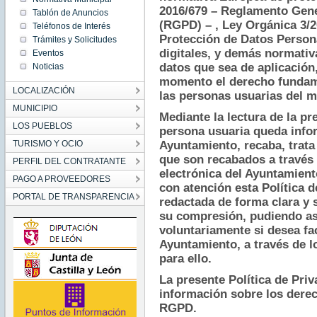
2016/679 – Reglamento Gene
Tablón de Anuncios
(RGPD) – , Ley Orgánica 3/20
Teléfonos de Interés
Protección de Datos Persona
Trámites y Solicitudes
digitales, y demás normativ
Eventos
datos que sea de aplicación,
Noticias
momento el derecho fundamen
LOCALIZACIÓN
las personas usuarias del m
MUNICIPIO
Mediante la lectura de la pre
LOS PUEBLOS
persona usuaria queda infor
TURISMO Y OCIO
Ayuntamiento, recaba, trata 
que son recabados a través d
PERFIL DEL CONTRATANTE
electrónica del Ayuntamient
PAGO A PROVEEDORES
con atención esta Política d
PORTAL DE TRANSPARENCIA
redactada de forma clara y se
su compresión, pudiendo así
voluntariamente si desea fac
Ayuntamiento, a través de lo
para ello. 
La presente Política de Priva
información sobre los derech
RGPD. 