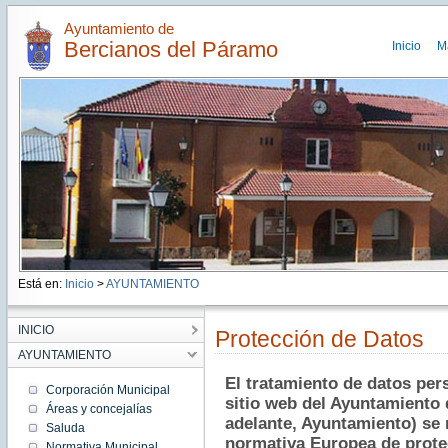
Ayuntamiento de
Bercianos del Páramo
Inicio
M
Está en:
Inicio
>
AYUNTAMIENTO
INICIO
Protección de Datos
AYUNTAMIENTO
El tratamiento de datos pers
Corporación Municipal
sitio web del Ayuntamiento 
Áreas y concejalías
adelante, Ayuntamiento) se 
Saluda
normativa Europea de prote
Normativa Municipal